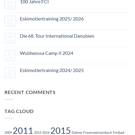
100 Jahre FCI
11
Juni
Keine
Kommentare
zu
Eskimotiertraining 2025/ 2026
23
100
Jahre
Okt.
Keine
FCI
Kommentare
zu
Die 68. Tour International Danubien
09
Eskimotiertraining
2025/
Juni
Keine
2026
Kommentare
zu
Wuidwossa Camp II 2024
27
Die
68.
Okt.
Keine
Tour
Kommentare
International
zu
Danubien
Eskimotiertraining 2024/ 2025
27
Wuidwossa
Camp
Okt.
Keine
II
Kommentare
2024
zu
Eskimotiertraining
RECENT COMMENTS
2024/
2025
TAG CLOUD
2011
2015
2009
2013
2014
Dahme
Frauenweissenbach
Freibad