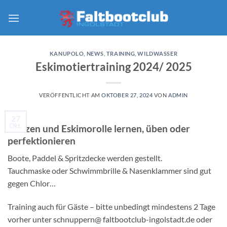
Zum
Inhalt
springen
KANUPOLO
,
NEWS
,
TRAINING
,
WILDWASSER
Eskimotiertraining 2024/ 2025
VERÖFFENTLICHT AM
OKTOBER 27, 2024
VON
ADMIN
27
Okt.
Stützen und Eskimorolle lernen, üben oder
perfektionieren
Boote, Paddel & Spritzdecke werden gestellt.
Tauchmaske oder Schwimmbrille & Nasenklammer sind gut
gegen Chlor…
Training auch für Gäste – bitte unbedingt mindestens 2 Tage
vorher unter schnuppern@ faltbootclub-ingolstadt.de oder