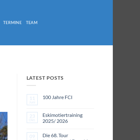
TERMINE
TEAM
LATEST POSTS
100 Jahre FCI
11
Juni
Keine
Kommentare
zu
Eskimotiertraining
23
100
Jahre
Okt.
2025/ 2026
FCI
Keine
Kommentare
Die 68. Tour
09
zu
Eskimotiertraining