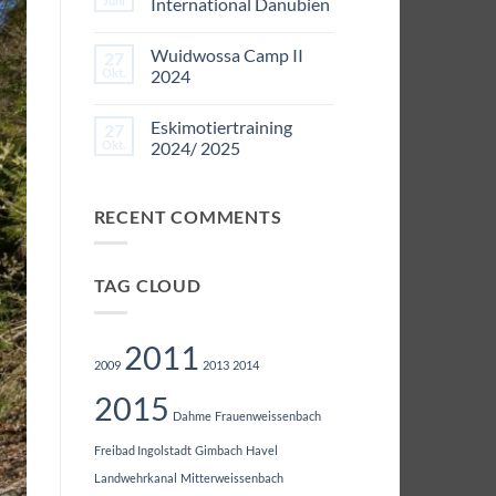
Juni
International Danubien
2025/
2026
Keine
Kommentare
Wuidwossa Camp II
27
zu
Die
Okt.
2024
68.
Tour
Keine
International
Kommentare
Eskimotiertraining
27
Danubien
zu
Wuidwossa
Okt.
2024/ 2025
Camp
II
Keine
2024
Kommentare
zu
RECENT COMMENTS
Eskimotiertraining
2024/
2025
TAG CLOUD
2011
2009
2013
2014
2015
Dahme
Frauenweissenbach
Freibad Ingolstadt
Gimbach
Havel
Landwehrkanal
Mitterweissenbach