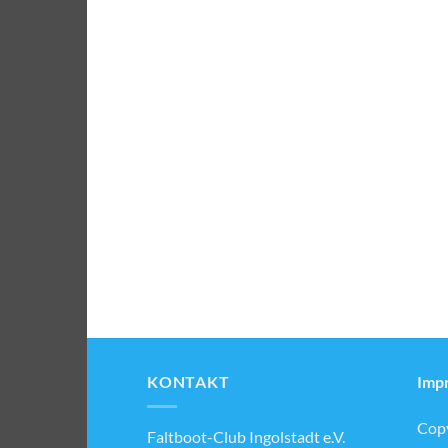
KONTAKT
Imp
Copy
Faltboot-Club Ingolstadt e.V.