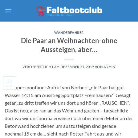
Zum
Inhalt
springen
WANDERFAHRER
Die Paar an Weihnachten-ohne
Aussteigen, aber…
VERÖFFENTLICHT AM
DEZEMBER 31, 2019
VON
ADMIN
31
Dez.
Ein superspontaner Aufruf von Norbert „die Paar hat gut
Wasser 14:15 am Ausstieg Sportplatz Freinhausen?“ Gesagt
getan, zu dritt treffen wir uns dort und hören „RAUSCHEN“.
Das ist neu, also ran an das Wehr und gucken – tatsächlich:
dort wo wir uns normalerweise noch über einen Meter an der
Betonwand hochziehen um auszusteigen sind gerade
nochmal 15 cm da… sieht nach flotter Fahrt aus und wir