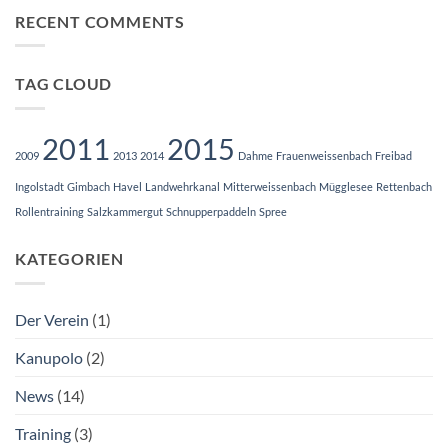
Eskimotiertraining
RECENT COMMENTS
2024/
2025
TAG CLOUD
2011
2015
2009
2013
2014
Dahme
Frauenweissenbach
Freibad
Ingolstadt
Gimbach
Havel
Landwehrkanal
Mitterweissenbach
Mügglesee
Rettenbach
Rollentraining
Salzkammergut
Schnupperpaddeln
Spree
KATEGORIEN
Der Verein
(1)
Kanupolo
(2)
News
(14)
Training
(3)