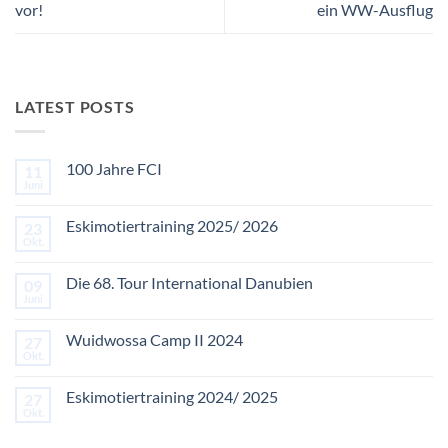
vor!
ein WW-Ausflug
LATEST POSTS
100 Jahre FCI
11
Juni
Keine
Kommentare
zu
Eskimotiertraining 2025/ 2026
23
100
Jahre
Okt.
Keine
FCI
Kommentare
zu
Die 68. Tour International Danubien
09
Eskimotiertraining
2025/
Juni
Keine
2026
Kommentare
zu
Wuidwossa Camp II 2024
27
Die
68.
Okt.
Keine
Tour
Kommentare
International
zu
Danubien
Eskimotiertraining 2024/ 2025
27
Wuidwossa
Camp
Okt.
Keine
II
Kommentare
2024
zu