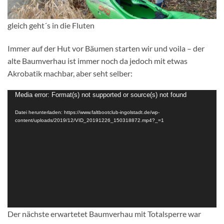
gleich geht´s in die Fluten
Immer auf der Hut vor Bäumen starten wir und voila – der
alte Baumverhau ist immer noch da jedoch mit etwas
Akrobatik machbar, aber seht selber:
Video-
Media error: Format(s) not supported or source(s) not found
Player
Datei herunterladen: https://www.faltbootclub-ingolstadt.de/wp-
content/uploads/2019/12/VID_20191226_150318872.mp4?_=1
Der nächste erwartetet Baumverhau mit Totalsperre war